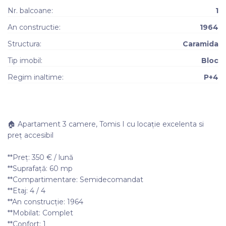
Nr. balcoane:
1
An constructie:
1964
Structura:
Caramida
Tip imobil:
Bloc
Regim inaltime:
P+4
🏠 Apartament 3 camere, Tomis I cu locație excelenta si
preț accesibil
**Preț: 350 € / lună
**Suprafață: 60 mp
**Compartimentare: Semidecomandat
**Etaj: 4 / 4
**An construcție: 1964
**Mobilat: Complet
**Confort: 1