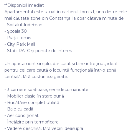
**Disponibil imediat
Apartamentul este situat în cartierul Tomis I, una dintre cele
mai căutate zone din Constanța, la doar câteva minute de:
- Spitalul Județean
- Școala 30
- Piața Tomis 1
- City Park Mall
- Stații RATC și puncte de interes
Un apartament simplu, dar curat și bine întreținut, ideal
pentru cei care caută o locuință funcțională într-o zonă
centrală, fără costuri exagerate.
- 3 camere spațioase, semidecomandate
- Mobilier clasic, în stare bună
- Bucătărie complet utilată
- Baie cu cadă
- Aer condiționat
- Încălzire prin termoficare
- Vedere deschisă, fără vecini deasupra