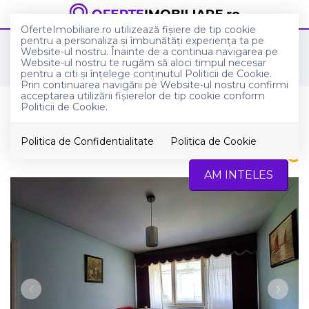
OferteImobiliare.ro utilizează fişiere de tip cookie
pentru a personaliza și îmbunătăți experiența ta pe
Anunturi imobiliare in Constanta
Website-ul nostru. Înainte de a continua navigarea pe
Apartamente de inchiriat in Constanta
Website-ul nostru te rugăm să aloci timpul necesar
Tomis I
pentru a citi și înțelege conținutul Politicii de Cookie.
Prin continuarea navigării pe Website-ul nostru confirmi
acceptarea utilizării fişierelor de tip cookie conform
Apartament 3 camere de inchiriat
Politicii de Cookie.
in Tomis 1
Politica de Confidentialitate
Politica de Cookie
350
€
Constanta, Tomis I
AM INTELES