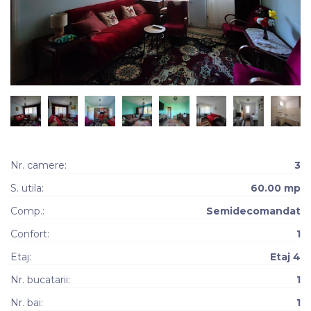
Nr. camere:
3
S. utila:
60.00 mp
Comp.:
Semidecomandat
Confort:
1
Etaj:
Etaj 4
Nr. bucatarii:
1
Nr. bai:
1