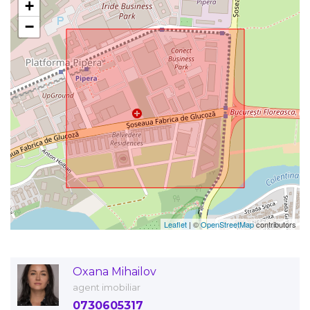
+
−
Leaflet
| ©
OpenStreetMap
contributors
Oxana Mihailov
agent imobiliar
0730605317