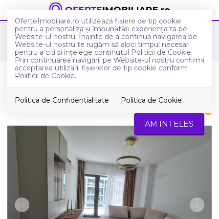
OferteImobiliare.ro utilizează fişiere de tip cookie
pentru a personaliza și îmbunătăți experiența ta pe
Anunturi imobiliare in Bucuresti
Website-ul nostru. Înainte de a continua navigarea pe
Apartamente de vanzare in Bucuresti
Website-ul nostru te rugăm să aloci timpul necesar
Floreasca
pentru a citi și înțelege conținutul Politicii de Cookie.
Prin continuarea navigării pe Website-ul nostru confirmi
acceptarea utilizării fişierelor de tip cookie conform
Apartament 2 camere de vanzare,
Politicii de Cookie.
PRIMA VISTA, zona NORD
Politica de Confidentialitate
Politica de Cookie
235.000
€
Bucuresti, Floreasca
AM INTELES