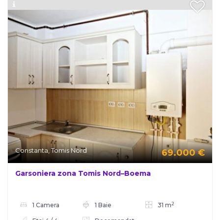
Constanta, Tomis Nord
69.000
€
Garsoniera zona Tomis Nord–Boema
2
1 Camera
1 Baie
31 m