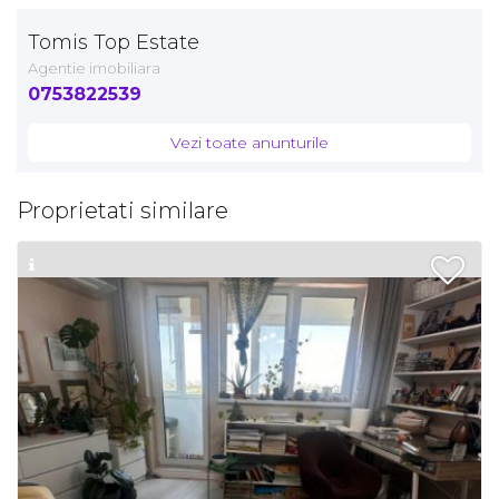
Tomis Top Estate
Agentie imobiliara
0753822539
Vezi toate anunturile
Proprietati similare