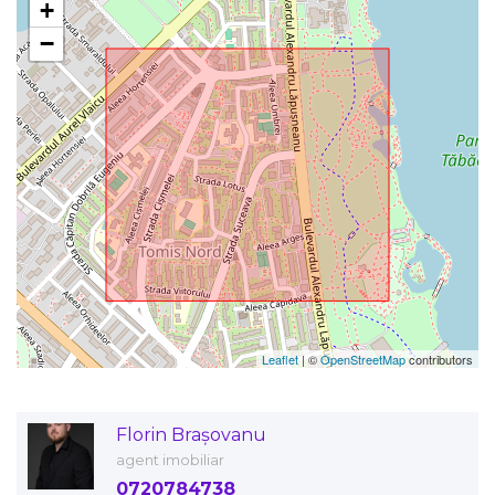
+
−
Leaflet
| ©
OpenStreetMap
contributors
Florin Brașovanu
agent imobiliar
0720784738