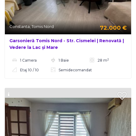
Constanta, Tomis Nord
72.000
€
Garsonieră Tomis Nord - Str. Cismelei | Renovată |
Vedere la Lac și Mare
2
1 Camera
1 Baie
28 m
Etaj 10 / 10
Semidecomandat