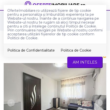
OferteImobiliare.ro utilizează fişiere de tip cookie
pentru a personaliza și îmbunătăți experiența ta pe
Anunturi imobiliare in Constanta
Website-ul nostru. Înainte de a continua navigarea pe
Apartamente de vanzare in Constanta
Website-ul nostru te rugăm să aloci timpul necesar
Tomis Nord
pentru a citi și înțelege conținutul Politicii de Cookie.
Prin continuarea navigării pe Website-ul nostru confirmi
acceptarea utilizării fişierelor de tip cookie conform
Apartament cu 2 camere , zona
Politicii de Cookie.
Parcul Tabacariei , mobilat
Politica de Confidentialitate
Politica de Cookie
70.000
€
Constanta, Tomis Nord
AM INTELES