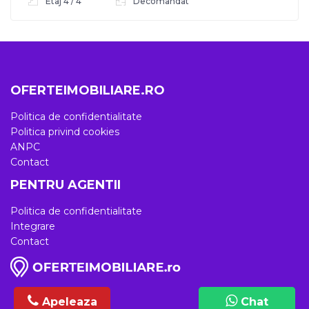
Etaj 4 / 4
Decomandat
OFERTEIMOBILIARE.RO
Politica de confidentialitate
Politica privind cookies
ANPC
Contact
PENTRU AGENTII
Politica de confidentialitate
Integrare
Contact
Apeleaza
Chat
Chat