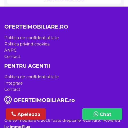
OFERTEIMOBILIARE.RO
Politica de confidentialitate
Politica privind cookies
ANPC
Contact
PENTRU AGENTII
Politica de confidentialitate
Integrare
Contact
Apeleaza
Chat
Chat
Oferte Imobiliare © 2026 Toate drepturile rezervate. Powered
by
ImmoFlux