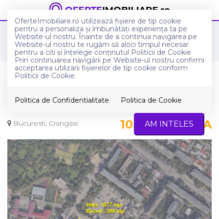
OferteImobiliare.ro utilizează fişiere de tip cookie
pentru a personaliza și îmbunătăți experiența ta pe
Anunturi imobiliare in Bucuresti
Website-ul nostru. Înainte de a continua navigarea pe
Spatii industriale de inchiriat in Bucuresti
Website-ul nostru te rugăm să aloci timpul necesar
Crangasi
pentru a citi și înțelege conținutul Politicii de Cookie.
Prin continuarea navigării pe Website-ul nostru confirmi
acceptarea utilizării fişierelor de tip cookie conform
Hala 1.377 mp si birouri 288 mp -
Politicii de Cookie.
productie sau depozitare - central
Politica de Confidentialitate
Politica de Cookie
Bucuresti
10.000
€ + TVA
Bucuresti, Crangasi
AM INTELES