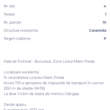
Nr. bai:
4
Terase:
1
Nr. parcari:
10
Structura rezistenta:
Caramida
Regim inaltime:
P
Hala de Închiriat - București, Zona Liceul Marin Preda
Localizare excelentă:
În vecinătatea Liceului Marin Preda
Acces TIR și apropiere de mijloacele de transport în comun
(350 m de stațiile RATB)
La doar 1.4 km de stația de metrou Crângași
Detalii spațiu: