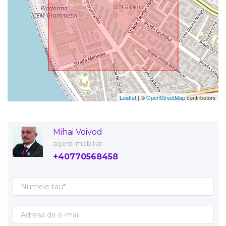
Leaflet
| ©
OpenStreetMap
contributors
Mihai Voivod
agent imobiliar
+40770568458