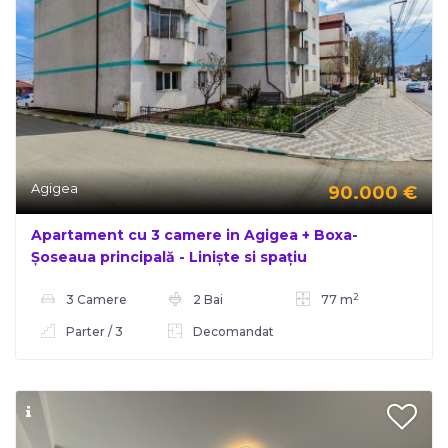
Agigea
90.000
€
Apartament cu 3 camere in Agigea + Boxa-
Șoseaua principală - Liniște si spațiu
2
3 Camere
2 Bai
77 m
Parter / 3
Decomandat