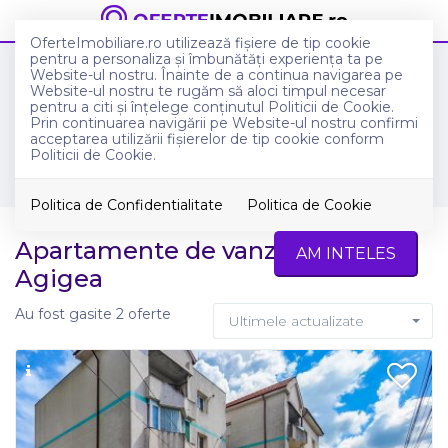
OferteImobiliare.ro utilizează fişiere de tip cookie
pentru a personaliza și îmbunătăți experiența ta pe
Anunturi imobiliare
Website-ul nostru. Înainte de a continua navigarea pe
Anunturi imobiliare de vanzare in Agigea
Website-ul nostru te rugăm să aloci timpul necesar
Apartamente de vanzare in Agigea
pentru a citi și înțelege conținutul Politicii de Cookie.
Prin continuarea navigării pe Website-ul nostru confirmi
acceptarea utilizării fişierelor de tip cookie conform
Filtreaza
Politicii de Cookie.
Politica de Confidentialitate
Politica de Cookie
Apartamente de vanzare in
AM INTELES
Agigea
Au fost gasite 2 oferte
Ultimele actualizate