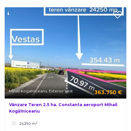
Mihail Kogalniceanu, Exterior Vest
363.750
€
Vânzare Teren 2.5 ha. Constanta aeroport Mihail
Kogălniceanu
2
24250 m