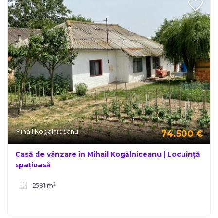
Mihail Kogalniceanu
74.500
€
Casă de vânzare în Mihail Kogălniceanu | Locuință
spațioasă
2
2581 m