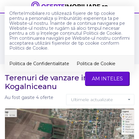
OferteImobiliare.ro utilizează fişiere de tip cookie
pentru a personaliza și îmbunătăți experiența ta pe
Anunturi imobiliare
Website-ul nostru. Înainte de a continua navigarea pe
Anunturi imobiliare de vanzare in Mihail Kogalniceanu
Website-ul nostru te rugăm să aloci timpul necesar
Terenuri de vanzare in Mihail Kogalniceanu
pentru a citi și înțelege conținutul Politicii de Cookie.
Prin continuarea navigării pe Website-ul nostru confirmi
acceptarea utilizării fişierelor de tip cookie conform
Filtreaza
Politicii de Cookie.
Politica de Confidentialitate
Politica de Cookie
Terenuri de vanzare in Mihail
AM INTELES
Kogalniceanu
Au fost gasite 4 oferte
Ultimele actualizate