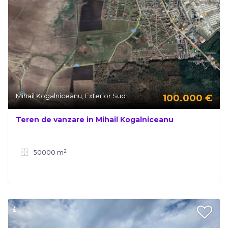
Mihail Kogalniceanu, Exterior Sud
100.000
€
Teren de vanzare in Mihail Kogalniceanu
2
50000 m