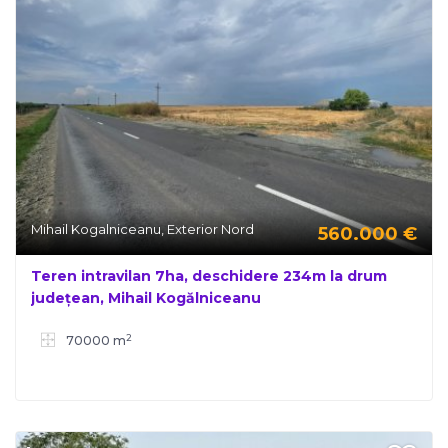
Mihail Kogalniceanu, Exterior Nord
560.000
€
Teren intravilan 7ha, deschidere 234m la drum
județean, Mihail Kogălniceanu
2
70000 m